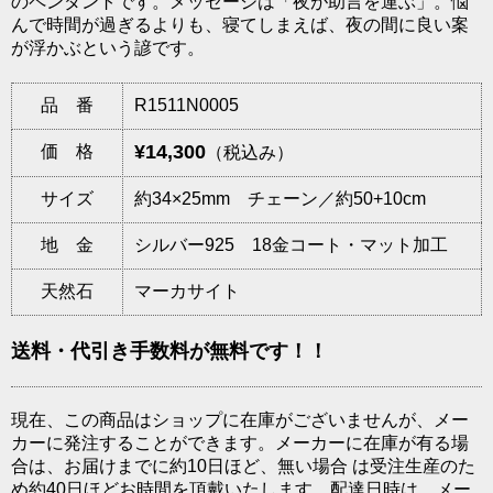
のペンダントです。メッセージは「夜が助言を運ぶ」。悩
んで時間が過ぎるよりも、寝てしまえば、夜の間に良い案
が浮かぶという諺です。
品 番
R1511N0005
¥14,300
価 格
（税込み）
サイズ
約34×25mm チェーン／約50+10cm
地 金
シルバー925 18金コート・マット加工
天然石
マーカサイト
送料・代引き手数料が無料です！！
現在、この商品はショップに在庫がございませんが、メー
カーに発注することができます。メーカーに在庫が有る場
合は、お届けまでに約10日ほど、無い場合 は受注生産のた
め約40日ほどお時間を頂戴いたします。配達日時は、メー