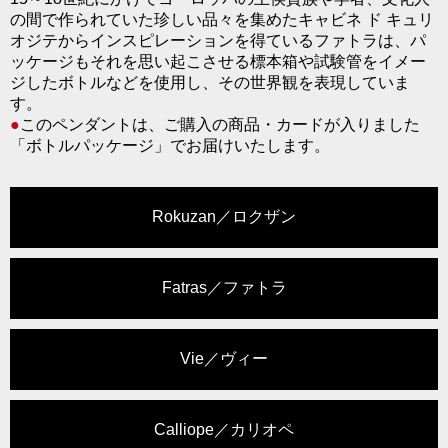
の間で作られていた珍しい品々を集めたキャビネ ド キュリ
オジテからインスピレーションを得ているファトラは、パ
ッケージもそれを思い起こさせる標本箱や試験管をイメー
ジしたボトルなどを使用し、その世界観を表現していま
す。
●
このペンダントは、ご購入の商品・カードが入りました
「ボトルパッケージ」でお届けいたします。
Rokuzan／ロクザン
Fatras／ファトラ
Vie／ヴィー
Calliope／カリオペ