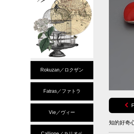
Rokuzan／ロクザン
Fatras／ファトラ
Vie／ヴィー
知的好奇心
Calliope／カリオペ